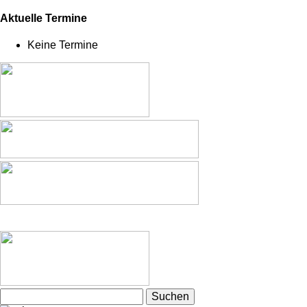
Aktuelle Termine
Keine Termine
Suchen
nach: