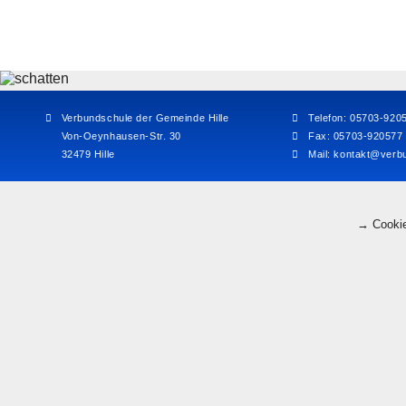
Verbundschule der Gemeinde Hille
Telefon: 05703-920
Von-Oeynhausen-Str. 30
Fax: 05703-920577
32479 Hille
Mail:
kontakt@verbu
→ Cookie