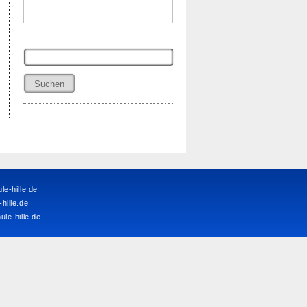
Suchen
nach:
e-hille.de
ille.de
le-hille.de