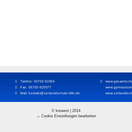
Telefon: 05703-92050
www.gesamtschul
Fax: 05703-920577
www.gymnasium-h
Mail:
kontakt@verbundschule-hille.de
www.verbundschu
© krewest | 2014
→ Cookie Einstellungen bearbeiten