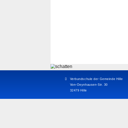
Verbundschule der Gemeinde Hille
Von-Oeynhausen-Str. 30
32479 Hille