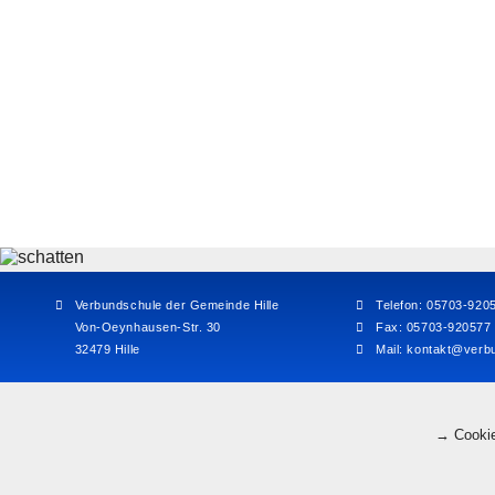
Verbundschule der Gemeinde Hille
Telefon: 05703-920
Von-Oeynhausen-Str. 30
Fax: 05703-920577
32479 Hille
Mail:
kontakt@verbu
→ Cookie