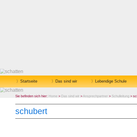
Startseite
Das sind wir
Lebendige Schule
Sie befinden sich hier:
Home
>
Das sind wir
>
Ansprechpartner
>
Schulleitung
> sc
schubert