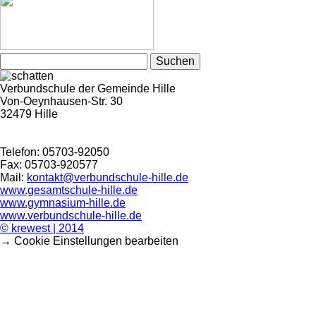
Suchen
nach:
Verbundschule der Gemeinde Hille
Von-Oeynhausen-Str. 30
32479 Hille
Telefon: 05703-92050
Fax: 05703-920577
Mail:
kontakt@verbundschule-hille.de
www.gesamtschule-hille.de
www.gymnasium-hille.de
www.verbundschule-hille.de
© krewest | 2014
→ Cookie Einstellungen bearbeiten