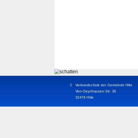
Verbundschule der Gemeinde Hille
Von-Oeynhausen-Str. 30
32479 Hille