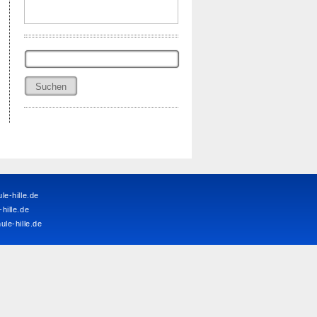
Suchen
nach:
e-hille.de
ille.de
le-hille.de