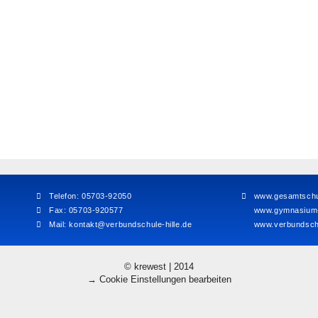
Telefon: 05703-92050
www.gesamtschul
Fax: 05703-920577
www.gymnasium-h
Mail:
kontakt@verbundschule-hille.de
www.verbundschu
© krewest | 2014
→ Cookie Einstellungen bearbeiten