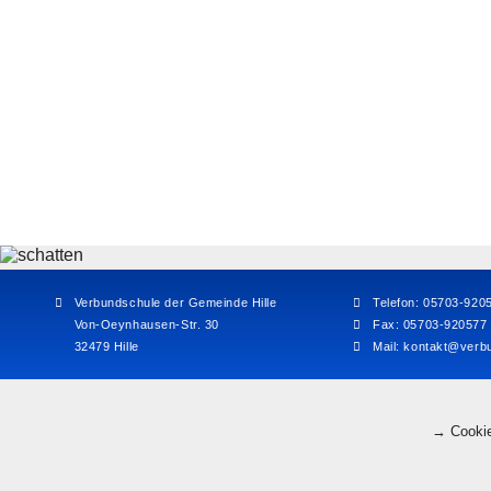
Verbundschule der Gemeinde Hille
Telefon: 05703-920
Von-Oeynhausen-Str. 30
Fax: 05703-920577
32479 Hille
Mail:
kontakt@verbu
→ Cookie