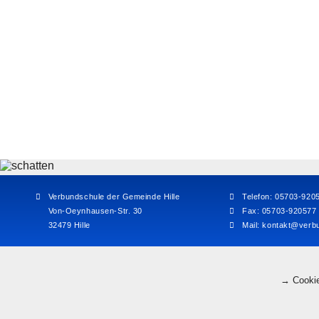
Verbundschule der Gemeinde Hille
Telefon: 05703-920
Von-Oeynhausen-Str. 30
Fax: 05703-920577
32479 Hille
Mail:
kontakt@verbu
→ Cookie