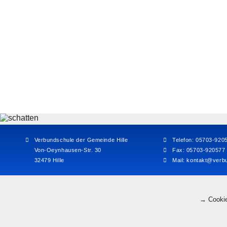
Verbundschule der Gemeinde Hille
Telefon: 05703-920
Von-Oeynhausen-Str. 30
Fax: 05703-920577
32479 Hille
Mail:
kontakt@verbu
→ Cookie