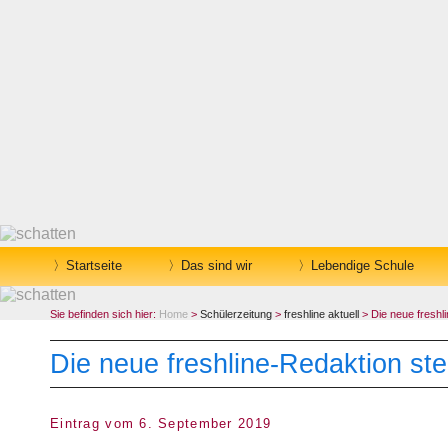
Startseite
Das sind wir
Lebendige Schule
Sie befinden sich hier:
Home
>
Schülerzeitung
>
freshline aktuell
> Die neue freshli
Die neue freshline-Redaktion stel
Eintrag vom 6. September 2019