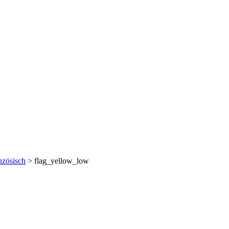
nzösisch
> flag_yellow_low