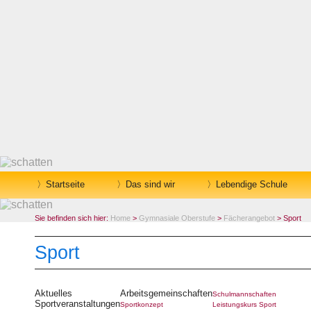
Startseite
Das sind wir
Lebendige Schule
Sie befinden sich hier:
Home
>
Gymnasiale Oberstufe
>
Fächerangebot
> Sport
Sport
Aktuelles
Arbeitsgemeinschaften
Schulmannschaften
Sportveranstaltungen
Sportkonzept
Leistungskurs Sport