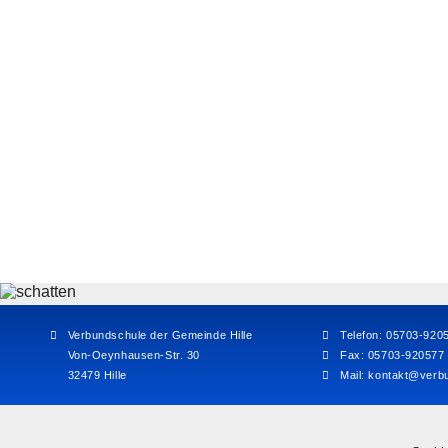
Verbundschule der Gemeinde Hille
Telefon: 05703-920
Von-Oeynhausen-Str. 30
Fax: 05703-920577
32479 Hille
Mail:
kontakt@verbu