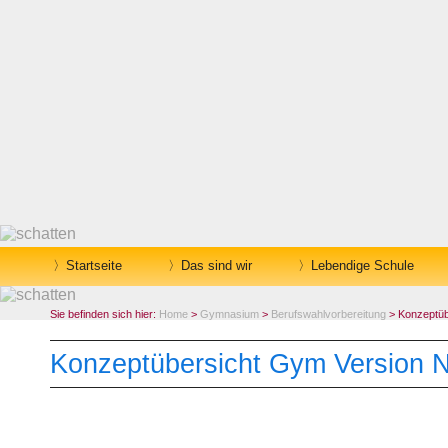
Startseite
Das sind wir
Lebendige Schule
Sie befinden sich hier:
Home
>
Gymnasium
>
Berufswahlvorbereitung
> Konzeptüb
Konzeptübersicht Gym Version N