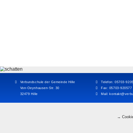
Verbundschule der Gemeinde Hille
Telefon: 05703-920
Von-Oeynhausen-Str. 30
Fax: 05703-920577
32479 Hille
Mail:
kontakt@verbu
→ Cookie