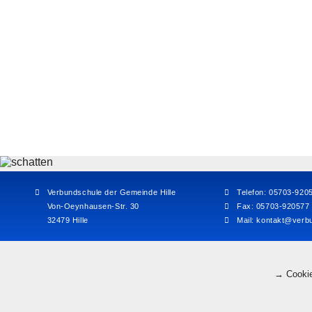
Verbundschule der Gemeinde Hille
Telefon: 05703-920
Von-Oeynhausen-Str. 30
Fax: 05703-920577
32479 Hille
Mail:
kontakt@verbu
→ Cookie