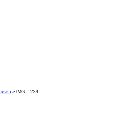
ausen
> IMG_1239