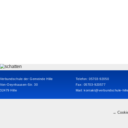
Verbundschule der Gemeinde Hille
Telefon: 05703-92050
Von-Oeynhausen-Str. 30
Fax: 05703-920577
32479 Hille
Mail:
kontakt@verbundschule-hill
→ Cookie