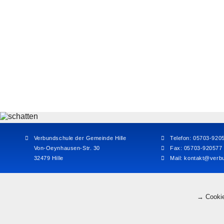
Verbundschule der Gemeinde Hille
Telefon: 05703-920
Von-Oeynhausen-Str. 30
Fax: 05703-920577
32479 Hille
Mail:
kontakt@verbu
→ Cookie