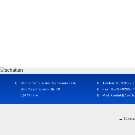
Verbundschule der Gemeinde Hille
Telefon: 05703-920
Von-Oeynhausen-Str. 30
Fax: 05703-920577
32479 Hille
Mail:
kontakt@verbu
→ Cookie