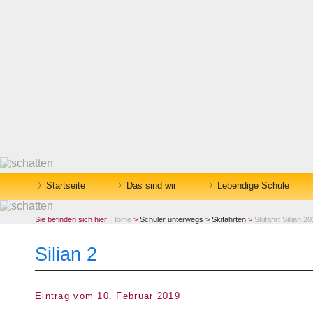
Startseite
Das sind wir
Lebendige Schule
Sie befinden sich hier:
Home
>
Schüler unterwegs
>
Skifahrten
>
Skifahrt Sillian 
Silian 2
Eintrag vom 10. Februar 2019