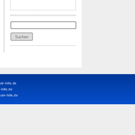
Suchen
nach:
e-hille.de
ille.de
le-hille.de