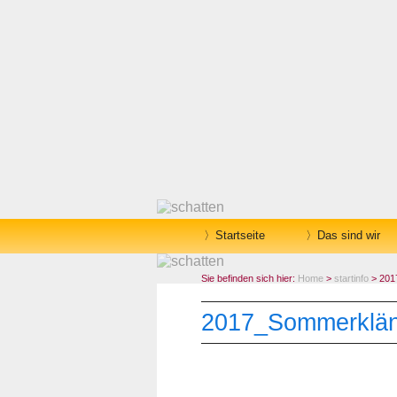
Startseite
Das sind wir
Sie befinden sich hier:
Home
>
startinfo
> 201
2017_Sommerklän