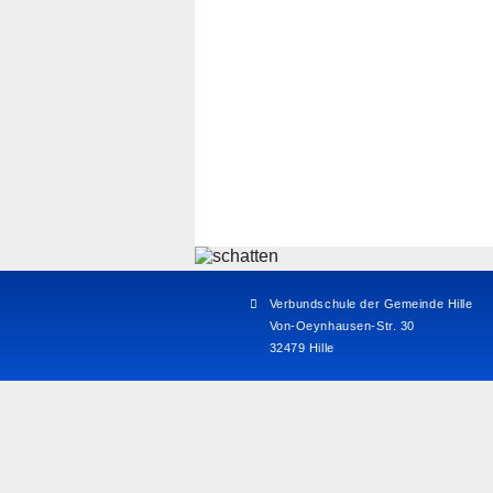
Verbundschule der Gemeinde Hille
Von-Oeynhausen-Str. 30
32479 Hille