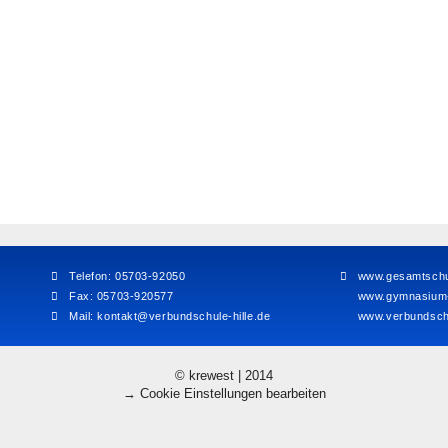
Telefon: 05703-92050
www.gesamtschul
Fax: 05703-920577
www.gymnasium-h
Mail:
kontakt@verbundschule-hille.de
www.verbundschu
© krewest | 2014
→ Cookie Einstellungen bearbeiten