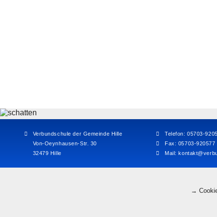
Verbundschule der Gemeinde Hille
Telefon: 05703-920
Von-Oeynhausen-Str. 30
Fax: 05703-920577
32479 Hille
Mail:
kontakt@verbu
→ Cookie