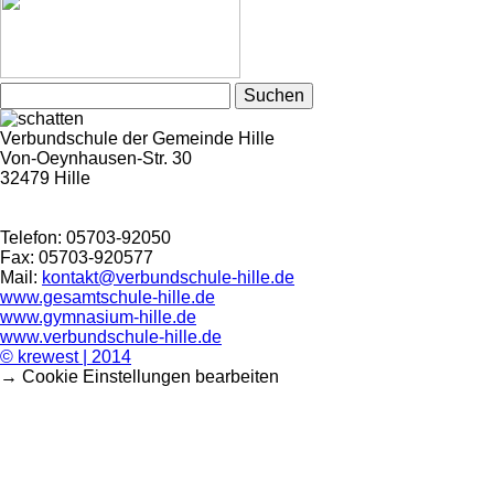
Suchen
nach:
Verbundschule der Gemeinde Hille
Von-Oeynhausen-Str. 30
32479 Hille
Telefon: 05703-92050
Fax: 05703-920577
Mail:
kontakt@verbundschule-hille.de
www.gesamtschule-hille.de
www.gymnasium-hille.de
www.verbundschule-hille.de
© krewest | 2014
→ Cookie Einstellungen bearbeiten