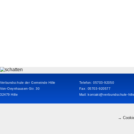
Verbundschule der Gemeinde Hille
Telefon: 05703-92050
Von-Oeynhausen-Str. 30
Fax: 05703-920577
32479 Hille
Mail:
kontakt@verbundschule-hill
→ Cookie