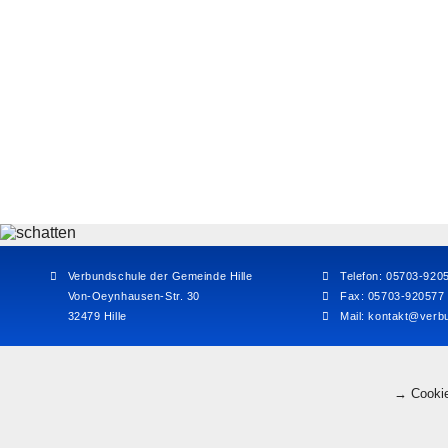
Verbundschule der Gemeinde Hille
Telefon: 05703-920
Von-Oeynhausen-Str. 30
Fax: 05703-920577
32479 Hille
Mail:
kontakt@verbu
→ Cookie