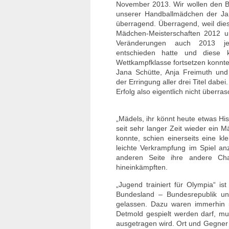
November 2013. Wir wollen den Ball
unserer Handballmädchen der J
überragend. Überragend, weil die
Mädchen-Meisterschaften 2012 un
Veränderungen auch 2013 jew
entschieden hatte und diese 
Wettkampfklasse fortsetzen konnte
Jana Schütte, Anja Freimuth un
der Erringung aller drei Titel dab
Erfolg also eigentlich nicht überra
„Mädels, ihr könnt heute etwas Hist
seit sehr langer Zeit wieder ein M
konnte, schien einerseits eine kl
leichte Verkrampfung im Spiel an
anderen Seite ihre andere Cha
hineinkämpften.
„Jugend trainiert für Olympia“ i
Bundesland – Bundesrepublik unte
gelassen. Dazu waren immerhin 5
Detmold gespielt werden darf, mu
ausgetragen wird. Ort und Gegner 