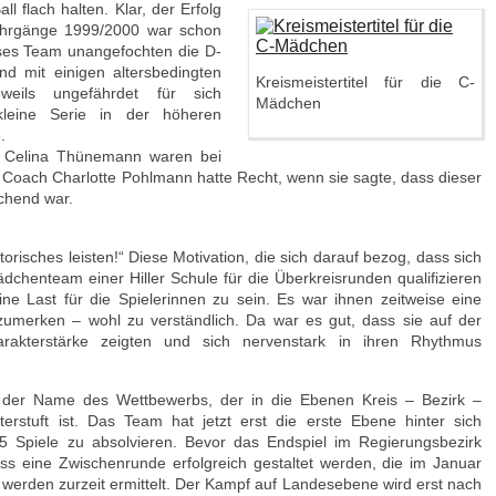
 flach halten. Klar, der Erfolg
ahrgänge 1999/2000 war schon
ses Team unangefochten die D-
d mit einigen altersbedingten
Kreismeistertitel für die C-
eils ungefährdet für sich
Mädchen
kleine Serie in der höheren
.
d Celina Thünemann waren bei
ei. Coach Charlotte Pohlmann hatte Recht, wenn sie sagte, dass dieser
schend war.
orisches leisten!“ Diese Motivation, die sich darauf bezog, dass sich
ädchenteam einer Hiller Schule für die Überkreisrunden qualifizieren
eine Last für die Spielerinnen zu sein. Es war ihnen zeitweise eine
zumerken – wohl zu verständlich. Da war es gut, dass sie auf der
rakterstärke zeigten und sich nervenstark in ihren Rhythmus
st der Name des Wettbewerbs, der in die Ebenen Kreis – Bezirk –
rstuft ist. Das Team hat jetzt erst die erste Ebene hinter sich
 Spiele zu absolvieren. Bevor das Endspiel im Regierungsbezirk
ss eine Zwischenrunde erfolgreich gestaltet werden, die im Januar
werden zurzeit ermittelt. Der Kampf auf Landesebene wird erst nach