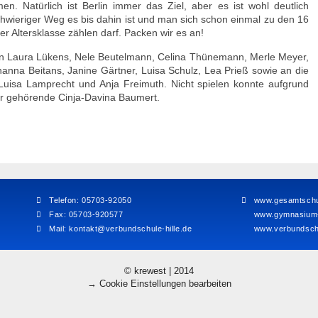
. Natürlich ist Berlin immer das Ziel, aber es ist wohl deutlich
hwieriger Weg es bis dahin ist und man sich schon einmal zu den 16
r Altersklasse zählen darf. Packen wir es an!
an Laura Lükens, Nele Beutelmann, Celina Thünemann, Merle Meyer,
anna Beitans, Janine Gärtner, Luisa Schulz, Lea Prieß sowie an die
 Luisa Lamprecht und Anja Freimuth. Nicht spielen konnte aufgrund
er gehörende Cinja-Davina Baumert.
Telefon: 05703-92050
www.gesamtschul
Fax: 05703-920577
www.gymnasium-h
Mail:
kontakt@verbundschule-hille.de
www.verbundschu
© krewest | 2014
→ Cookie Einstellungen bearbeiten