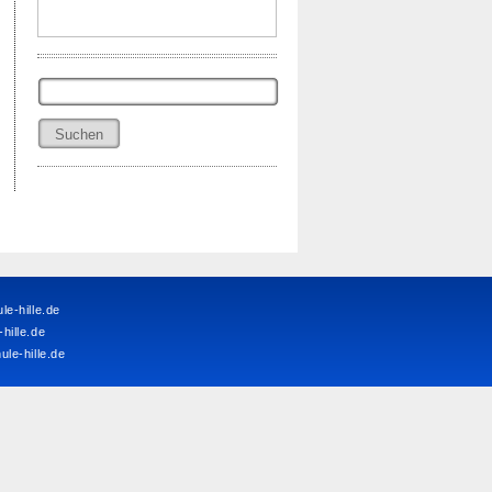
Suchen
nach:
e-hille.de
ille.de
le-hille.de