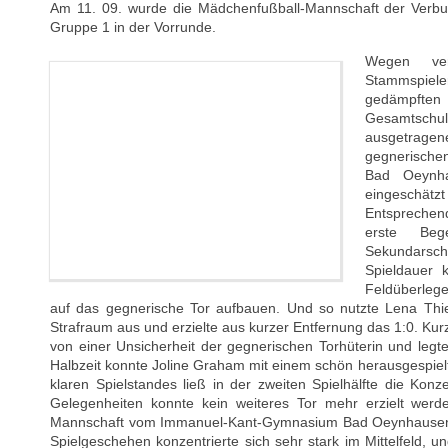
Am 11. 09. wurde die Mädchenfußball-Mannschaft der Verbun
Gruppe 1 in der Vorrunde.
Wegen ver
Stammspieler
gedämpft
Gesamtsch
ausgetragen
gegnerische
Bad Oeynha
eingeschätzt
Entsprechend
erste Beg
Sekundarsc
Spieldauer k
Feldüberlege
auf das gegnerische Tor aufbauen. Und so nutzte Lena Thiel
Strafraum aus und erzielte aus kurzer Entfernung das 1:0. Kurz
von einer Unsicherheit der gegnerischen Torhüterin und leg
Halbzeit konnte Joline Graham mit einem schön herausgespiel
klaren Spielstandes ließ in der zweiten Spielhälfte die Konz
Gelegenheiten konnte kein weiteres Tor mehr erzielt werde
Mannschaft vom Immanuel-Kant-Gymnasium Bad Oeynhausen f
Spielgeschehen konzentrierte sich sehr stark im Mittelfeld, 