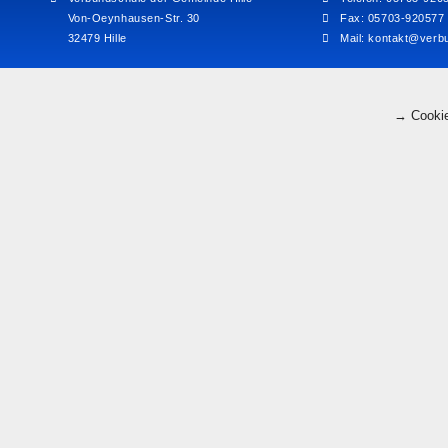
Von-Oeynhausen-Str. 30
Fax: 05703-920577
32479 Hille
Mail:
kontakt@verbu
→ Cookie