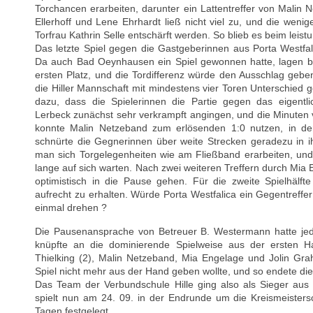
Torchancen erarbeiten, darunter ein Lattentreffer von Malin
Ellerhoff und Lene Ehrhardt ließ nicht viel zu, und die weni
Torfrau Kathrin Selle entschärft werden. So blieb es beim lei
Das letzte Spiel gegen die Gastgeberinnen aus Porta Westfa
Da auch Bad Oeynhausen ein Spiel gewonnen hatte, lagen b
ersten Platz, und die Tordifferenz würde den Ausschlag geb
die Hiller Mannschaft mit mindestens vier Toren Unterschied 
dazu, dass die Spielerinnen die Partie gegen das eigent
Lerbeck zunächst sehr verkrampft angingen, und die Minuten v
konnte Malin Netzeband zum erlösenden 1:0 nutzen, in de
schnürte die Gegnerinnen über weite Strecken geradezu in i
man sich Torgelegenheiten wie am Fließband erarbeiten, und 
lange auf sich warten. Nach zwei weiteren Treffern durch Mia
optimistisch in die Pause gehen. Für die zweite Spielhälft
aufrecht zu erhalten. Würde Porta Westfalica ein Gegentreffe
einmal drehen ?
Die Pausenansprache von Betreuer B. Westermann hatte jeden
knüpfte an die dominierende Spielweise aus der ersten Ha
Thielking (2), Malin Netzeband, Mia Engelage und Jolin Gra
Spiel nicht mehr aus der Hand geben wollte, und so endete die 
Das Team der Verbundschule Hille ging also als Sieger aus
spielt nun am 24. 09. in der Endrunde um die Kreismeistersc
Tagen festgelegt.