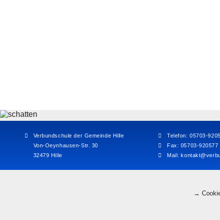
Verbundschule der Gemeinde Hille
Telefon: 05703-920
Von-Oeynhausen-Str. 30
Fax: 05703-920577
32479 Hille
Mail:
kontakt@verbu
→ Cookie