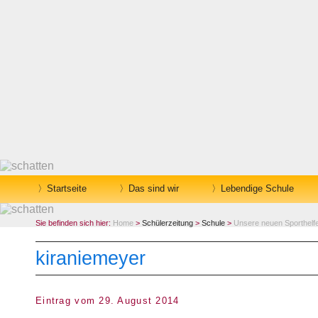
Startseite
Das sind wir
Lebendige Schule
Sie befinden sich hier:
Home
>
Schülerzeitung
>
Schule
>
Unsere neuen Sporthelfe
kiraniemeyer
Eintrag vom 29. August 2014