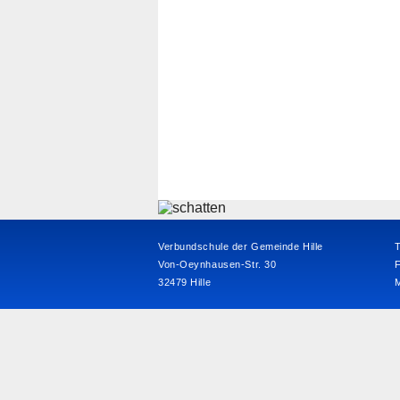
Verbundschule der Gemeinde Hille
T
Von-Oeynhausen-Str. 30
32479 Hille
M