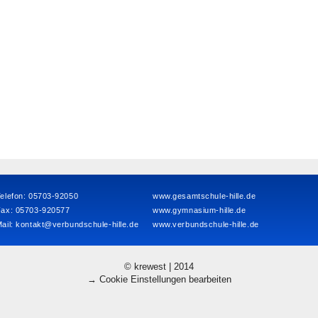
elefon: 05703-92050
www.gesamtschule-hille.de
Fax: 05703-920577
www.gymnasium-hille.de
ail:
kontakt@verbundschule-hille.de
www.verbundschule-hille.de
© krewest | 2014
→ Cookie Einstellungen bearbeiten