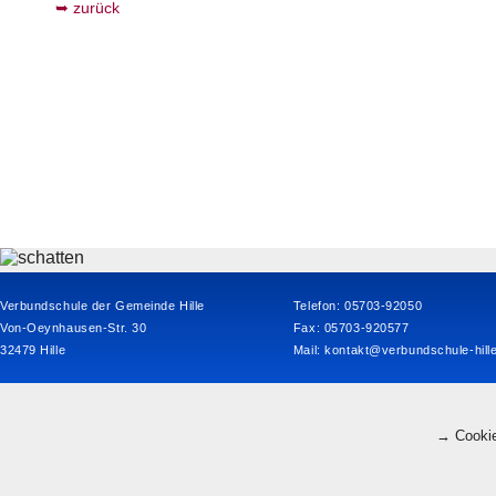
zurück
Verbundschule der Gemeinde Hille
Telefon: 05703-92050
Von-Oeynhausen-Str. 30
Fax: 05703-920577
32479 Hille
Mail:
kontakt@verbundschule-hill
→ Cookie