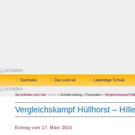
Startseite
Das sind wir
Lebendige Schule
Sie befinden sich hier:
Home
>
Schülerzeitung
>
Fotoseiten
> Vergleichskampf Hüllh
Vergleichskampf Hüllhorst – Hill
Eintrag vom 17. März 2015