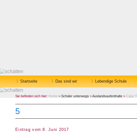
Startseite
Das sind wir
Lebendige Schule
Sie befinden sich hier:
Home
>
Schüler unterwegs
>
Auslandsaufenthalte
>
Cape T
5
Eintrag vom 8. Juni 2017