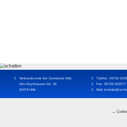
Verbundschule der Gemeinde Hille
Telefon: 05703-920
Von-Oeynhausen-Str. 30
Fax: 05703-920577
32479 Hille
Mail:
kontakt@verbu
→ Cookie