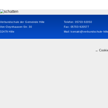
Verbundschule der Gemeinde Hille
Telefon: 05703-92050
Von-Oeynhausen-Str. 30
Fax: 05703-920577
32479 Hille
Mail:
kontakt@verbundschule-hill
→ Cookie