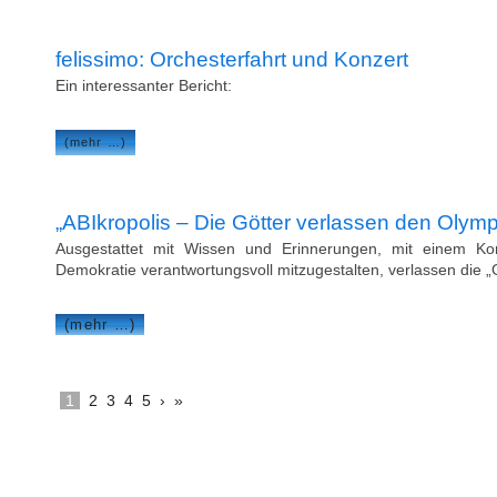
felissimo: Orchesterfahrt und Konzert
Ein interessanter Bericht:
(mehr …)
„ABIkropolis – Die Götter verlassen den Olymp
Ausgestattet mit Wissen und Erinnerungen, mit einem K
Demokratie verantwortungsvoll mitzugestalten, verlassen die „G
(mehr …)
1
2
3
4
5
›
»