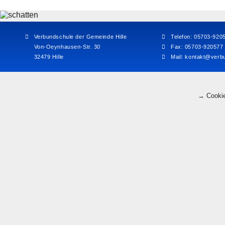
Verbundschule der Gemeinde Hille
Telefon: 05703-920
Von-Oeynhausen-Str. 30
Fax: 05703-920577
32479 Hille
Mail:
kontakt@verbu
→ Cookie