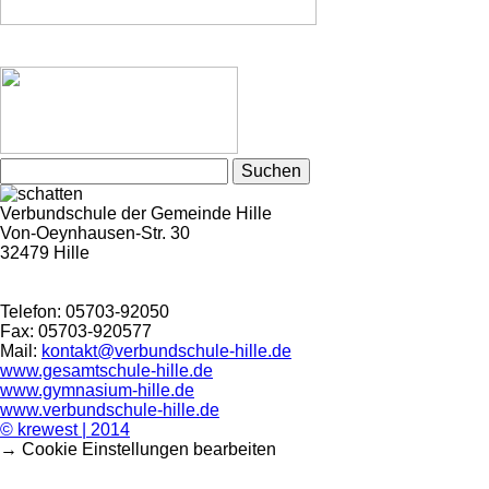
Suchen
nach:
Verbundschule der Gemeinde Hille
Von-Oeynhausen-Str. 30
32479 Hille
Telefon: 05703-92050
Fax: 05703-920577
Mail:
kontakt@verbundschule-hille.de
www.gesamtschule-hille.de
www.gymnasium-hille.de
www.verbundschule-hille.de
© krewest | 2014
→ Cookie Einstellungen bearbeiten