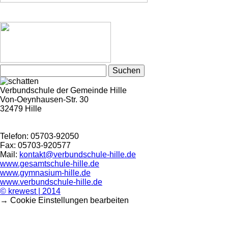
Suchen
nach:
Verbundschule der Gemeinde Hille
Von-Oeynhausen-Str. 30
32479 Hille
Telefon: 05703-92050
Fax: 05703-920577
Mail:
kontakt@verbundschule-hille.de
www.gesamtschule-hille.de
www.gymnasium-hille.de
www.verbundschule-hille.de
© krewest | 2014
→ Cookie Einstellungen bearbeiten