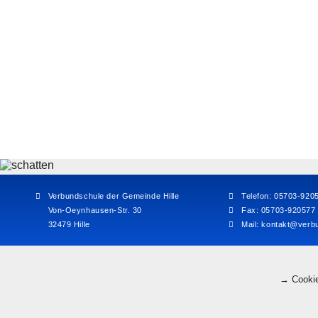
Verbundschule der Gemeinde Hille
Telefon: 05703-920
Von-Oeynhausen-Str. 30
Fax: 05703-920577
32479 Hille
Mail:
kontakt@verbu
→ Cookie