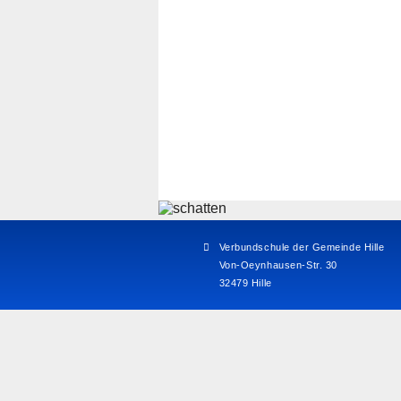
Verbundschule der Gemeinde Hille
Von-Oeynhausen-Str. 30
32479 Hille