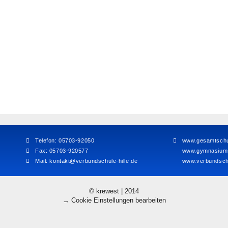
Telefon: 05703-92050
www.gesamtschul
Fax: 05703-920577
www.gymnasium-h
Mail:
kontakt@verbundschule-hille.de
www.verbundschu
© krewest | 2014
→ Cookie Einstellungen bearbeiten