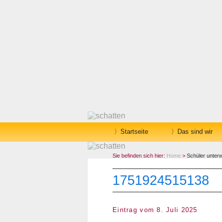
Startseite
Das sind wir
Sie befinden sich hier:
Home
>
Schüler unter
1751924515138
Eintrag vom 8. Juli 2025