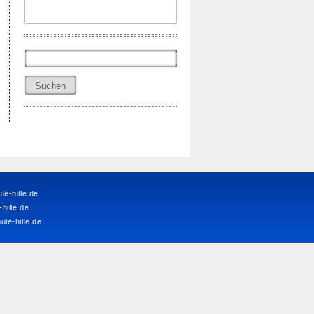
Suchen
nach:
e-hille.de
ille.de
le-hille.de