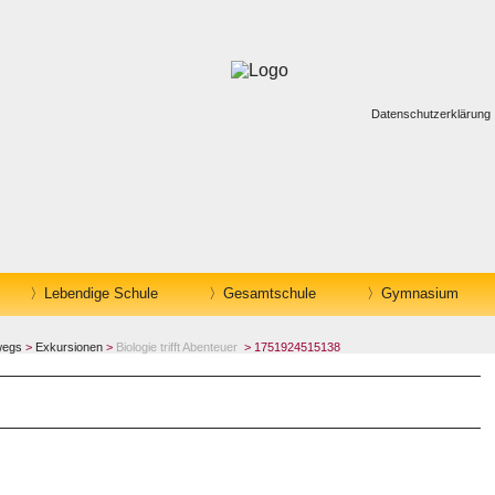
Datenschutzerklärung
Lebendige Schule
Gesamtschule
Gymnasium
wegs
>
Exkursionen
>
Biologie trifft Abenteuer
> 1751924515138