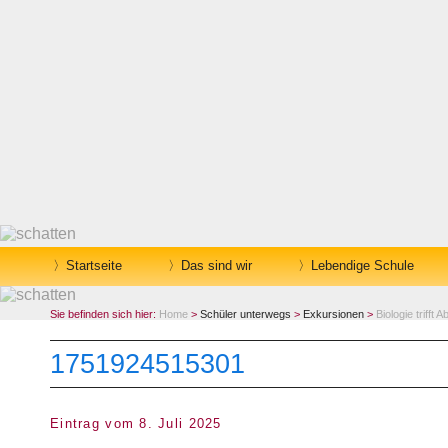
Startseite
Das sind wir
Lebendige Schule
Sie befinden sich hier:
Home
>
Schüler unterwegs
>
Exkursionen
>
Biologie trifft
1751924515301
Eintrag vom 8. Juli 2025