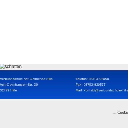
Verbundschule der Gemeinde Hille
Telefon: 05703-92050
Von-Oeynhausen-Str. 30
Fax: 05703-920577
32479 Hille
Mail:
kontakt@verbundschule-hill
→ Cookie