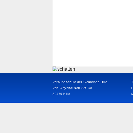
Verbundschule der Gemeinde Hille
T
Von-Oeynhausen-Str. 30
32479 Hille
M