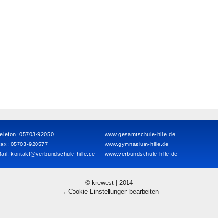
elefon: 05703-92050
www.gesamtschule-hille.de
Fax: 05703-920577
www.gymnasium-hille.de
ail:
kontakt@verbundschule-hille.de
www.verbundschule-hille.de
© krewest | 2014
→ Cookie Einstellungen bearbeiten