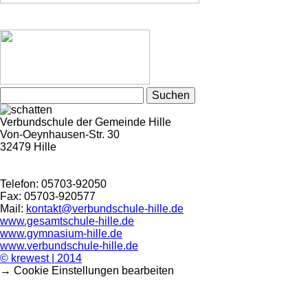
Suchen
nach:
Verbundschule der Gemeinde Hille
Von-Oeynhausen-Str. 30
32479 Hille
Telefon: 05703-92050
Fax: 05703-920577
Mail:
kontakt@verbundschule-hille.de
www.gesamtschule-hille.de
www.gymnasium-hille.de
www.verbundschule-hille.de
© krewest | 2014
→ Cookie Einstellungen bearbeiten