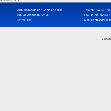
Verbundschule der Gemeinde Hille
Telefon: 05703-920
Von-Oeynhausen-Str. 30
Fax: 05703-920577
32479 Hille
Mail:
kontakt@verbu
→ Cookie