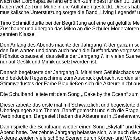
Nach der Coronapause fand endlich -zumindest für den 10. Jah
haben viel Zeit und Mühe in die Aufführen gesteckt. Dieses ha
musikalische Unterstützung sorgte die Band „Living Legends“ u
Timo Schmidt durfte bei der Begrüßung auf eine gut gefüllte Men
Zuschauer und übergab das Mikro an die Schüler-Moderatoren,
zehnten Klasse.
Den Anfang des Abends machte der Jahrgang 7, der ganz in sch
den Bus warten und dann auch noch die Busfahrkarte vergessen.
Frühstückspause,all das stellte der Jahrgang 7. in vielen Szen
nur auf Gestik und Mimik gesetzt worden ist.
Danach begeisterte der Jahrgang 8. Mit einem Gefühlschaos ve
und beklebte Regenschirme zum Ausdruck gebracht worden sind.
Stimmverlustes der Farbe Blau ließen sich die Akteure nicht au
Die Schulband leitete mit dem Song „ Cake by the Ocean“ zum 
Dieser arbeite das erste mal mit Schwarzlicht und begeisterte 
Überlegungen zum Thema „Band“ gemacht und sich die Frage „Wa
Verbindungen. Dargestellt haben die Akteure es in „Seelenverw
Dann spielte die Schulband wieder einen Song „Skyfall“ und le
Abend hatte. Der zehnte Jahrgang befasste sich, wie auch die
Akteure zeigten viele schöne Szenen durch Körper- und Wortsp