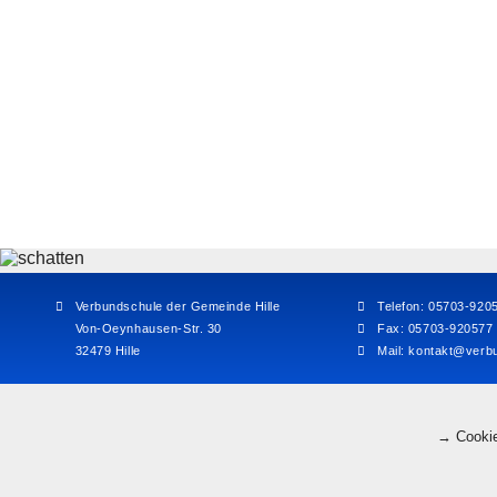
Verbundschule der Gemeinde Hille
Telefon: 05703-920
Von-Oeynhausen-Str. 30
Fax: 05703-920577
32479 Hille
Mail:
kontakt@verbu
→ Cookie