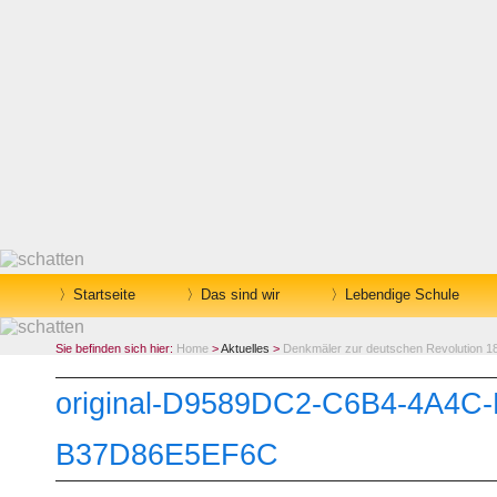
Startseite
Das sind wir
Lebendige Schule
Sie befinden sich hier:
Home
>
Aktuelles
>
Denkmäler zur deutschen Revolution 1
original-D9589DC2-C6B4-4A4C-
B37D86E5EF6C