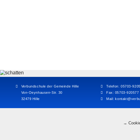
Verbundschule der Gemeinde Hille
Telefon: 05703-920
Von-Oeynhausen-Str. 30
Fax: 05703-920577
32479 Hille
Mail:
kontakt@verbu
→ Cookie