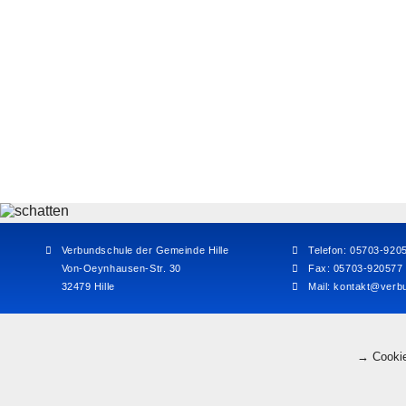
Verbundschule der Gemeinde Hille
Telefon: 05703-920
Von-Oeynhausen-Str. 30
Fax: 05703-920577
32479 Hille
Mail:
kontakt@verbu
→ Cookie