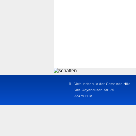
Verbundschule der Gemeinde Hille
Von-Oeynhausen-Str. 30
32479 Hille