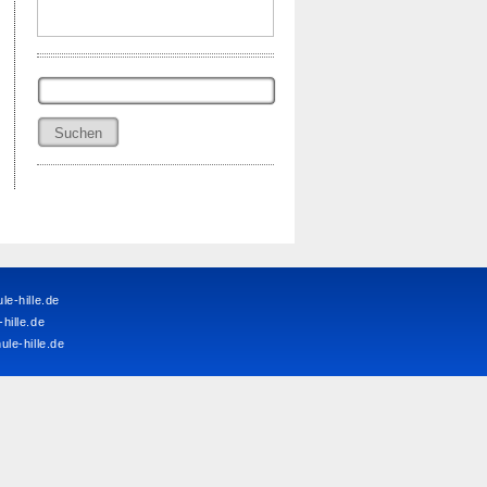
Suchen
nach:
e-hille.de
ille.de
le-hille.de