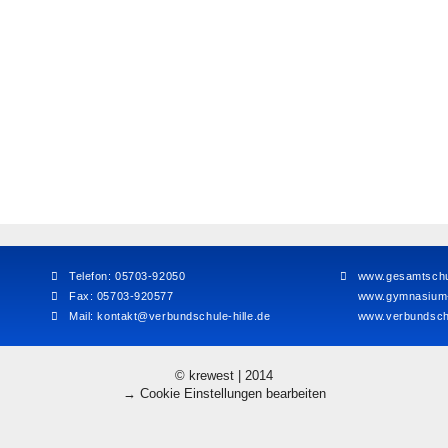
Telefon: 05703-92050
www.gesamtschul
Fax: 05703-920577
www.gymnasium-h
Mail:
kontakt@verbundschule-hille.de
www.verbundschu
© krewest | 2014
→ Cookie Einstellungen bearbeiten