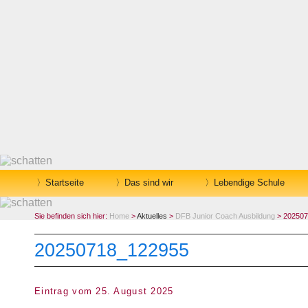
Startseite
Das sind wir
Lebendige Schule
Sie befinden sich hier:
Home
>
Aktuelles
>
DFB Junior Coach Ausbildung
> 202507
20250718_122955
Eintrag vom 25. August 2025