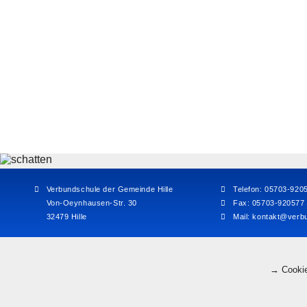
Verbundschule der Gemeinde Hille
Telefon: 05703-920
Von-Oeynhausen-Str. 30
Fax: 05703-920577
32479 Hille
Mail:
kontakt@verbu
→ Cookie