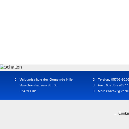
Verbundschule der Gemeinde Hille
Telefon: 05703-920
Von-Oeynhausen-Str. 30
Fax: 05703-920577
32479 Hille
Mail:
kontakt@verbu
→ Cookie