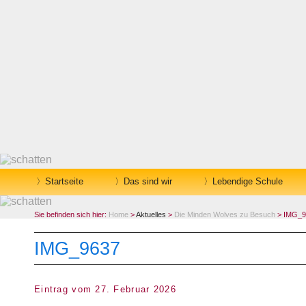
Startseite
Das sind wir
Lebendige Schule
Sie befinden sich hier:
Home
>
Aktuelles
>
Die Minden Wolves zu Besuch
> IMG_9
IMG_9637
Eintrag vom 27. Februar 2026