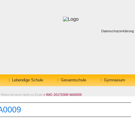
Datenschutzerklärung
Lebendige Schule
Gesamtschule
Gymnasium
 Reise ist noch nicht zu Ende
> IMG-20170308-WA0009
A0009