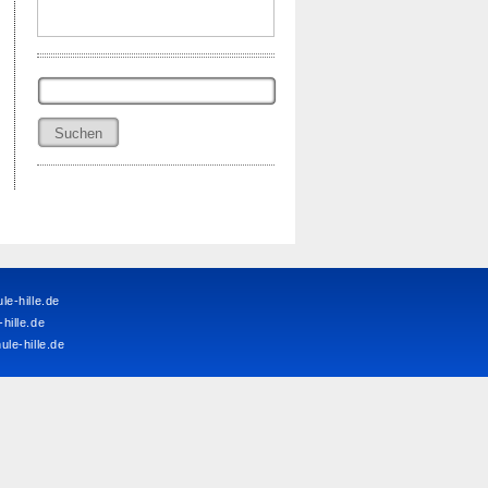
Suchen
nach:
e-hille.de
ille.de
le-hille.de