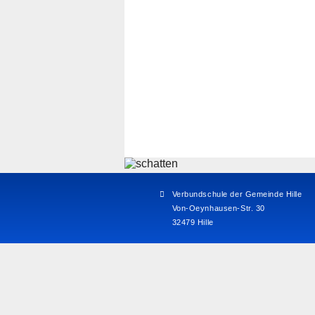
Verbundschule der Gemeinde Hille
Von-Oeynhausen-Str. 30
32479 Hille