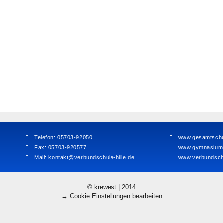
Telefon: 05703-92050
www.gesamtschul
Fax: 05703-920577
www.gymnasium-h
Mail:
kontakt@verbundschule-hille.de
www.verbundschu
© krewest | 2014
→ Cookie Einstellungen bearbeiten