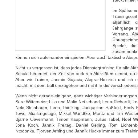
steckt hinter
Im Spätsomm
Trainingsei
alljährlich 
Jahrgänge s
Vorrang. A
Übungseinhei
Spieler, di
zusammenko
können sich aufeinander einspielen. Aber auch taktische Absp
Nicht zu vergessen ist, dass jedes Dienstagtraining für alle Ak
Schule bedeutet, der Zeit von anderen Aktivitäten nimmt, ob 
Aber wir Trainer, Jasmin Gojacic, Alegra Heinrich und ich 
macht, mit dem Ball umzugehen und mit ihm die verschiedens
Wenn nicht gerade ein ganz, ganz wichtiger Verhinderungsgr
Sara Wittemeier, Lisa und Malin Netzeband, Lena Richardt, Le
Nele Steinhauer, Lena Thielking, Jacqueline Haßfeld, Emily
Tews, Mia Engelage, Mikkel Wandtke, Moritz und Tim Westerh
Bjarne Oevermann, Timon Kaupmann, Julius Tabel, Noel Witt
Jona Koch, Jannik Freitag, Daniel Gerling, Tom Lichtenb
Ntodonke, Tjorven Arning und Jannik Hucke immer zum Trainin