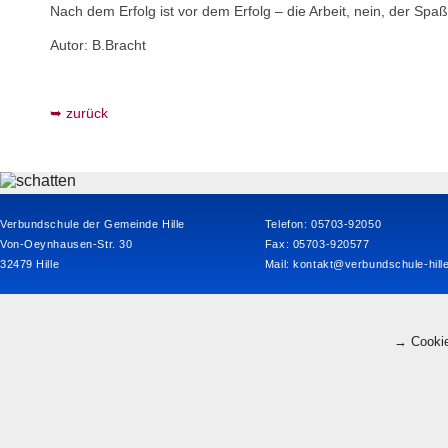
Nach dem Erfolg ist vor dem Erfolg – die Arbeit, nein, der Spaß
Autor: B.Bracht
zurück
Verbundschule der Gemeinde Hille
Telefon: 05703-92050
Von-Oeynhausen-Str. 30
Fax: 05703-920577
32479 Hille
Mail:
kontakt@verbundschule-hill
→ Cookie