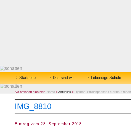
Startseite
Das sind wir
Lebendige Schule
Sie befinden sich hier:
Home
>
Aktuelles
>
Djembe, Streichpsalter, Okarina, Oce
IMG_8810
Eintrag vom 28. September 2018