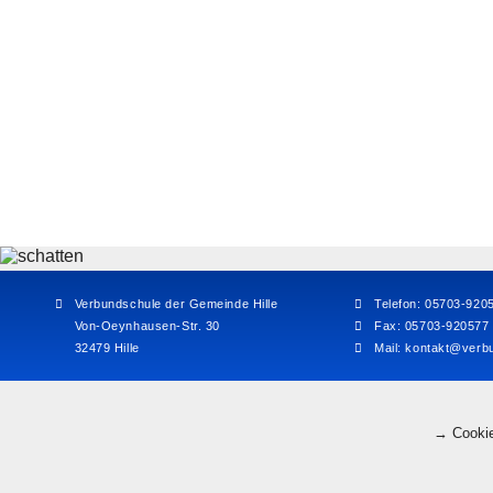
Verbundschule der Gemeinde Hille
Telefon: 05703-920
Von-Oeynhausen-Str. 30
Fax: 05703-920577
32479 Hille
Mail:
kontakt@verbu
→ Cookie