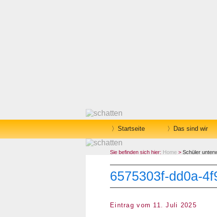
Startseite
Das sind wir
Sie befinden sich hier:
Home
>
Schüler unter
6575303f-dd0a-4f
Eintrag vom 11. Juli 2025