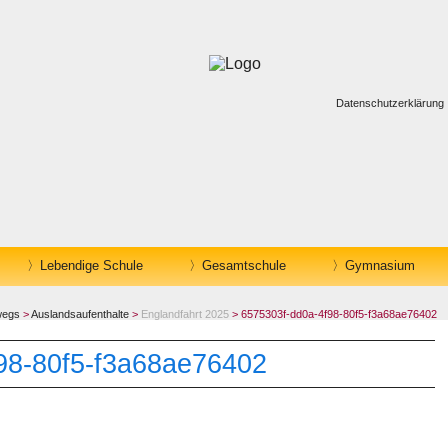
Datenschutzerklärung
Lebendige Schule
Gesamtschule
Gymnasium
wegs
>
Auslandsaufenthalte
>
Englandfahrt 2025
> 6575303f-dd0a-4f98-80f5-f3a68ae76402
98-80f5-f3a68ae76402