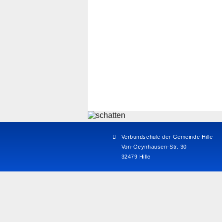
Verbundschule der Gemeinde Hille
Von-Oeynhausen-Str. 30
32479 Hille