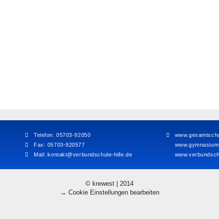
Telefon: 05703-92050
www.gesamtschul
Fax: 05703-920577
www.gymnasium-h
Mail:
kontakt@verbundschule-hille.de
www.verbundschu
© krewest | 2014
→ Cookie Einstellungen bearbeiten