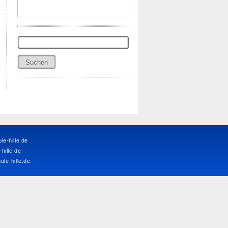
Suchen
nach:
e-hille.de
ille.de
le-hille.de